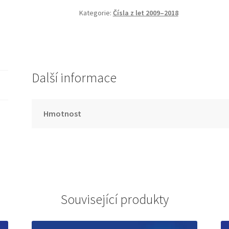
a
Kategorie:
Čísla z let 2009–2018
náboženství
množství
Další informace
Hmotnost
Související produkty