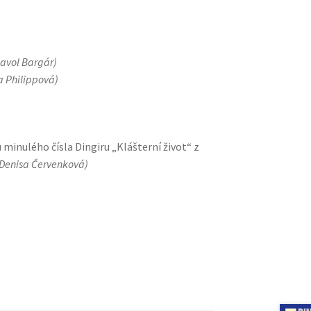
avol Bargár)
a Philippová)
minulého čísla Dingiru „Klášterní život“ z
Denisa Červenková)