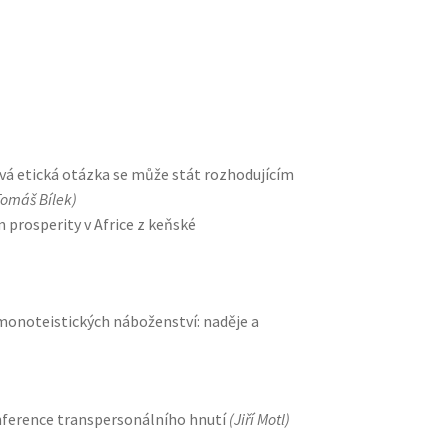
vá etická otázka se může stát rozhodujícím
Tomáš Bílek)
prosperity v Africe z keňské
onoteistických náboženství: naděje a
nference transpersonálního hnutí
(Jiří Motl)