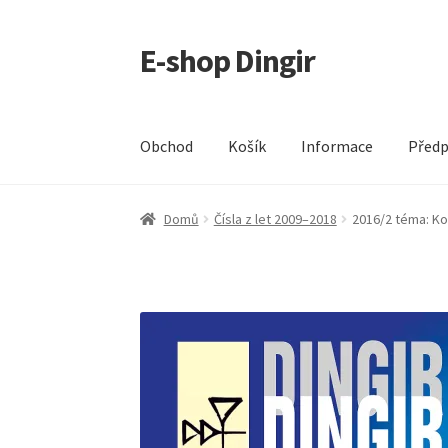
E-shop Dingir
Přeskočit
Přejít
na
k
navigaci
obsahu
webu
Obchod
Košík
Informace
Předp
Domů
Čísla z let 2009–2018
2016/2 téma: Ko