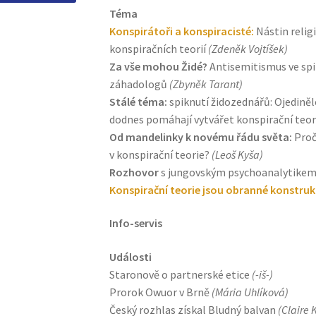
Téma
Konspirátoři a konspiracisté:
Nástin religi
konspiračních teorií
(Zdeněk Vojtíšek)
Za vše mohou Židé?
Antisemitismus ve spi
záhadologů
(Zbyněk Tarant)
Stálé téma:
spiknutí židozednářů: Ojediněl
dodnes pomáhají vytvářet konspirační teo
Od mandelinky k novému řádu světa:
Proč
v konspirační teorie?
(Leoš Kyša)
Rozhovor
s jungovským psychoanalytikem
Konspirační teorie jsou obranné konstruk
Info-servis
Události
Staronově o partnerské etice
(-iš-)
Prorok Owuor v Brně
(Mária Uhlíková)
Český rozhlas získal Bludný balvan
(Claire 