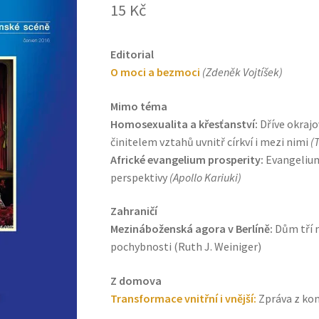
15
Kč
Editorial
O moci a bezmoci
(Zdeněk Vojtíšek)
Mimo téma
Homosexualita a křesťanství:
Dříve okrajo
činitelem vztahů uvnitř církví i mezi nimi
(
Africké evangelium prosperity:
Evangelium 
perspektivy
(Apollo Kariuki)
Zahraničí
Mezináboženská agora v Berlíně:
Dům tří m
pochybnosti (Ruth J. Weiniger)
Z domova
Transformace vnitřní i vnější:
Zpráva z ko