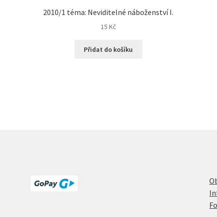
2010/1 téma: Neviditelné náboženství I.
15
Kč
Přidat do košíku
O
In
Fo