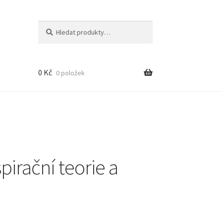
Hledat:
Hledat
0
Kč
0 položek
irační teorie a