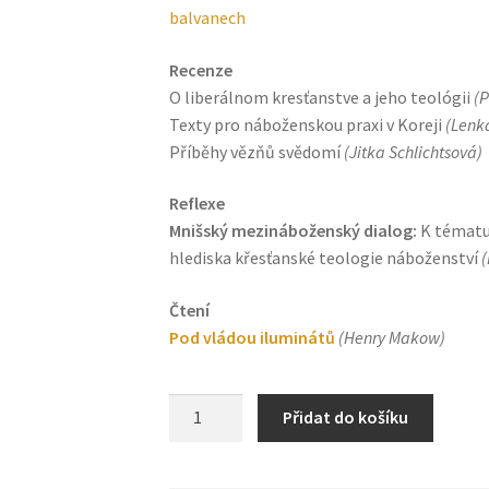
balvanech
Recenze
O liberálnom kresťanstve a jeho teológii
(P
Texty pro náboženskou praxi v Koreji
(Lenk
Příběhy vězňů svědomí
(Jitka Schlichtsová)
Reflexe
Mnišský mezináboženský dialog:
K tématu 
hlediska křesťanské teologie náboženství
(
Čtení
Pod vládou iluminátů
(Henry Makow)
2016/2
Přidat do košíku
téma:
Konspirační
teorie