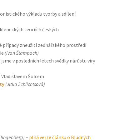
onistického výkladu tvorby a sdílení
kleneckých teoriích českých
é případy zneužití zednářského prostředí
rie
(Ivan Štampach)
 jsme v posledních letech svědky nárůstu víry
 Vladislavem Šolcem
ty
(Jitka Schlichtsová)
Klingenberg)
–
plná verze článku o Bludných