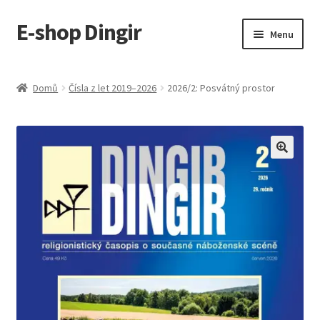
E-shop Dingir
Přeskočit
Přejít
Menu
na
k
navigaci
obsahu
Obchod
webu
Domů
Čísla z let 2019–2026
2026/2: Posvátný prostor
Košík
Informace
Předplatné tištěného vydání
Dingir.cz