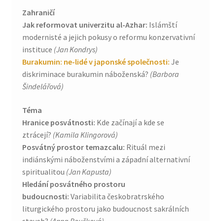
Zahraničí
Jak reformovat univerzitu al-Azhar:
Islámští
modernisté a jejich pokusy o reformu konzervativní
instituce
(Jan Kondrys)
Burakumin: ne-lidé v japonské společnosti:
Je
diskriminace burakumin náboženská?
(Barbora
Šindelářová)
Téma
Hranice posvátnosti:
Kde začínají a kde se
ztrácejí?
(Kamila Klingorová)
Posvátný prostor temazcalu:
Rituál mezi
indiánskými náboženstvími a západní alternativní
spiritualitou
(Jan Kapusta)
Hledání posvátného prostoru
budoucnosti:
Variabilita českobratrského
liturgického prostoru jako budoucnost sakrálních
staveb?
(Anna Boučková)