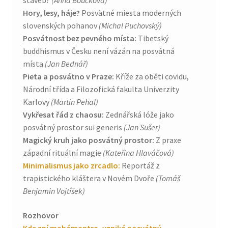
Hory, lesy, háje?
Posvätné miesta moderných
slovenských pohanov
(Michal Puchovský)
Posvátnost bez pevného místa:
Tibetský
buddhismus v Česku není vázán na posvátná
místa
(Jan Bednář)
Pieta a posvátno v Praze:
Kříže za oběti covidu,
Národní třída a Filozofická fakulta Univerzity
Karlovy
(Martin Pehal)
Vykřesat řád z chaosu:
Zednářská lóže jako
posvátný prostor sui generis
(Jan Sušer)
Magický kruh jako posvátný prostor:
Z praxe
západní rituální magie
(Kateřina Hlaváčová)
Minimalismus jako zrcadlo:
Reportáž z
trapistického kláštera v Novém Dvoře
(Tomáš
Benjamin Vojtíšek)
Rozhovor
Kde zní mahámantra, vzniká posvátný