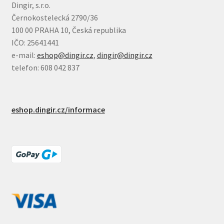
Dingir, s.r.o.
Černokostelecká 2790/36
100 00 PRAHA 10, Česká republika
IČO: 25641441
e-mail:
eshop@dingir.cz
,
dingir@dingir.cz
telefon: 608 042 837
eshop.dingir.cz/informace