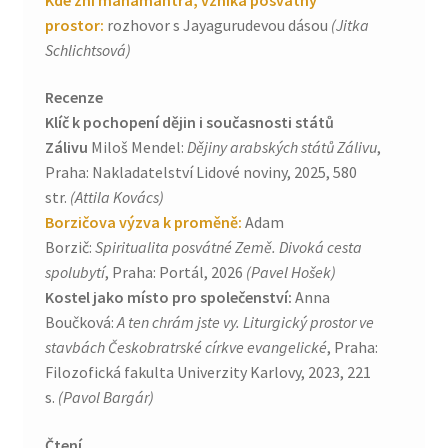
prostor:
rozhovor s Jayagurudevou dásou
(Jitka
Schlichtsová)
Recenze
Klíč k pochopení dějin i současnosti států
Zálivu
Miloš Mendel:
Dějiny arabských států Zálivu
,
Praha: Nakladatelství Lidové noviny, 2025, 580
str.
(Attila Kovács)
Borzičova výzva k proměně:
Adam
Borzič:
Spiritualita posvátné Země. Divoká cesta
spolubytí
, Praha: Portál, 2026
(Pavel Hošek)
Kostel jako místo pro společenství:
Anna
Boučková:
A ten chrám jste vy. Liturgický prostor ve
stavbách Českobratrské církve evangelické
, Praha:
Filozofická fakulta Univerzity Karlovy, 2023, 221
s.
(Pavol Bargár)
Čtení